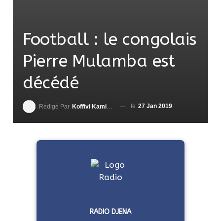
Football : le congolais
Pierre Mulamba est
décédé
le
27 Jan 2019
Rédigé Par
Koffivi Kami AGBETOU
RADIO DJENA