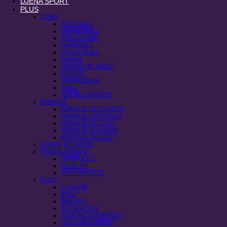
DJENA SPORT
PLUS
TOGO
FOOTBALL
BASKETBALL
ATHLÉTISME
HANDBALL
VOLLEYBALL
TENNIS
TENNIS DE TABLE
KARATÉ
TAEKWONDO
JUDO
AUTRES SPORTS
AFRIQUE
AFRIQUE DE L’OUEST
AFRIQUE CENTRALE
AFRIQUE DE L’EST
AFRIQUE DU NORD
AFRIQUE DU SUD
FEMME ET SPORT
INTERNATIONAL
FORMULE 1
MOTO GP
TOUS SPORTS
PLUS
A LA UNE
BUZZ
BREVES
ACTUALITES
ANNONCES/OFFRES
DOCUMENTAIRES