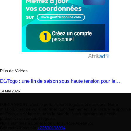
Plus de Vidéos
D1/Togo : une fin de saison sous haute tension pour le…
14 Mai 2026
DJENA SPORT, c’est le portail sportif togolais et d’ailleurs. Notre
mission, c’est de vous informer quotidiennement sur l’actualité sportive
au Togo, en Afrique et dans le Monde. Nous mettons un accent
particulier sur le sport togolais.
Nous sommes à Lomé(Togo), Totsi, Rue Adébayor
Contactez-nous sur
+22890138994