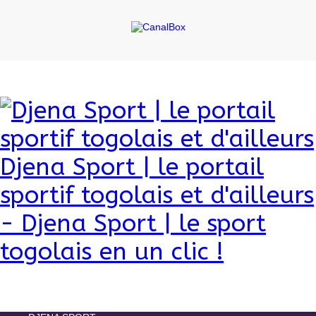
Djena Sport | le portail
sportif togolais et d'ailleurs
- Djena Sport | le sport
togolais en un clic !