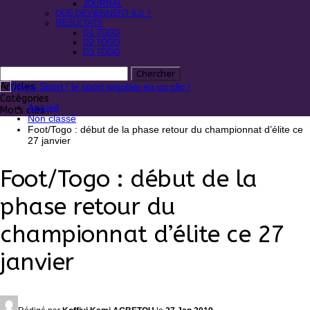
JOURNAL
QUE DEVIENNENT-ILS ?
RESULTATS
D1 TOGO
D2 TOGO
D3 TOGO
Articles
Catégories
Accueil
Mots clés
Non classé
Foot/Togo : début de la phase retour du championnat d’élite ce
27 janvier
Foot/Togo : début de la
phase retour du
championnat d’élite ce 27
janvier