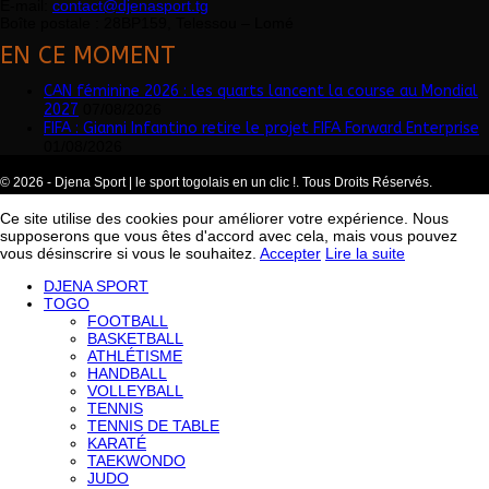
É-mail:
contact@djenasport.tg
Boîte postale : 28BP159, Telessou – Lomé
EN CE MOMENT
CAN féminine 2026 : les quarts lancent la course au Mondial
2027
07/08/2026
FIFA : Gianni Infantino retire le projet FIFA Forward Enterprise
01/08/2026
© 2026 - Djena Sport | le sport togolais en un clic !. Tous Droits Réservés.
Ce site utilise des cookies pour améliorer votre expérience. Nous
supposerons que vous êtes d'accord avec cela, mais vous pouvez
vous désinscrire si vous le souhaitez.
Accepter
Lire la suite
DJENA SPORT
TOGO
FOOTBALL
BASKETBALL
ATHLÉTISME
HANDBALL
VOLLEYBALL
TENNIS
TENNIS DE TABLE
KARATÉ
TAEKWONDO
JUDO