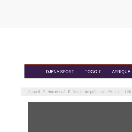
DJENA SPORT
TOGO
AFRIQUE
Accueil
Non classé
Matchs de préparation/Mondial U 20 : 