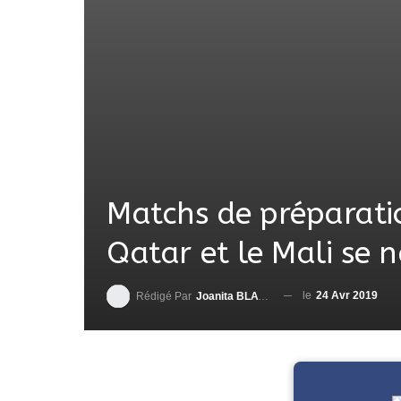
Matchs de préparati
Qatar et le Mali se n
le
24 Avr 2019
Rédigé Par
Joanita BLAVO-TSRI