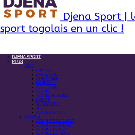
Djena Sport | l
sport togolais en un clic !
DJENA SPORT
PLUS
TOGO
FOOTBALL
BASKETBALL
ATHLÉTISME
HANDBALL
VOLLEYBALL
TENNIS
TENNIS DE TABLE
KARATÉ
TAEKWONDO
JUDO
AUTRES SPORTS
AFRIQUE
AFRIQUE DE L’OUEST
AFRIQUE CENTRALE
AFRIQUE DE L’EST
AFRIQUE DU NORD