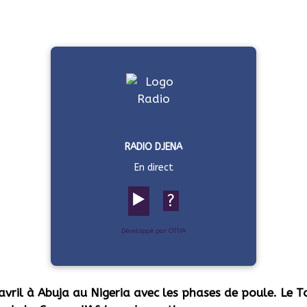
RADIO DJENA
En direct
▶️
?
Développé par OTIYA
vril à Abuja au Nigeria avec les phases de poule.
Le To