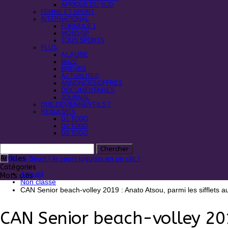
AFRIQUE DU SUD
FEMME ET SPORT
INTERNATIONAL
FORMULE 1
MOTO GP
TOUS SPORTS
PLUS
A LA UNE
BUZZ
BREVES
ACTUALITES
ANNONCES/OFFRES
DOCUMENTAIRES
JOURNAL
QUE DEVIENNENT-ILS ?
RESULTATS
D1 TOGO
D2 TOGO
D3 TOGO
Articles
Catégories
Accueil
Mots clés
Non classé
CAN Senior beach-volley 2019 : Anato Atsou, parmi les sifflets a
CAN Senior beach-volley 2019