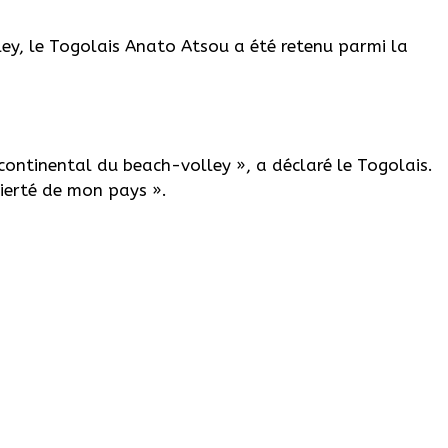
ley, le Togolais
Anato
Atsou a été retenu parmi la
 continental du b
each-volley »
, a déclaré le Togolais.
fierté de mon pays ».