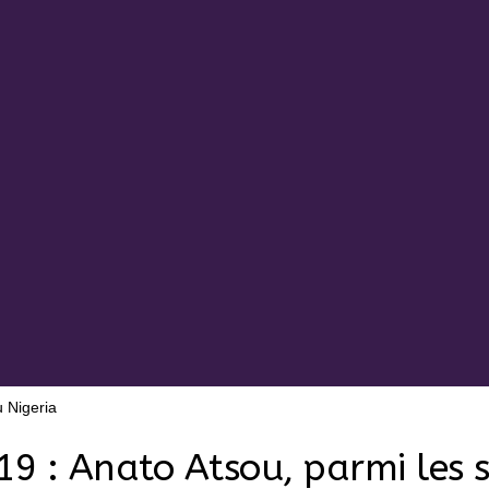
u Nigeria
 : Anato Atsou, parmi les si