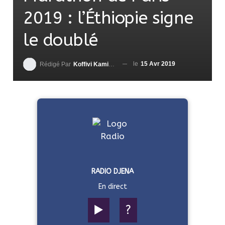
2019 : l’Éthiopie signe
le doublé
le
15 Avr 2019
Rédigé Par
Koffivi Kami AGBETOU
RADIO DJENA
En direct
▶️
?