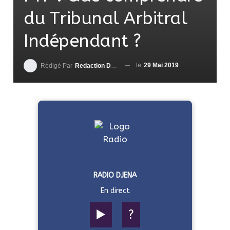
du Tribunal Arbitral
Indépendant ?
le
29 Mai 2019
Rédigé Par
Redaction DjenaSport
RADIO DJENA
En direct
▶️
?