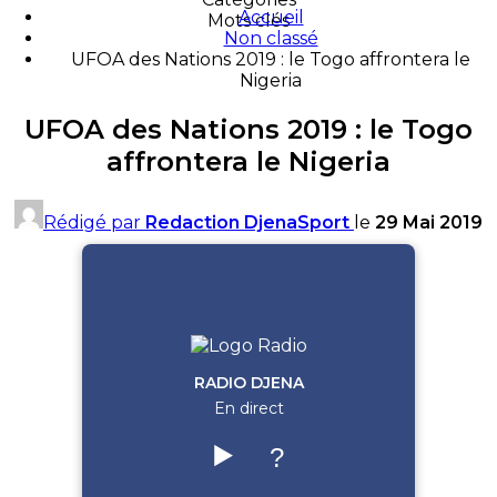
Accueil
Mots clés
Non classé
UFOA des Nations 2019 : le Togo affrontera le
Nigeria
UFOA des Nations 2019 : le Togo
affrontera le Nigeria
Rédigé par
Redaction DjenaSport
le
29 Mai 2019
RADIO DJENA
En direct
▶️
?