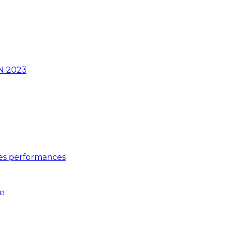
N 2023
res performances
e