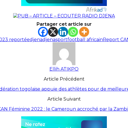
Partager cet article sur
023 reportée
djena
djenasport
football africain
Report CA
Ellih ATIKPO
Article Précédent
fédération togolaise appuie des athlètes pour de meilleu
Article Suivant
CAN Féminine 2022 : le Cameroun accroché par la Zambi