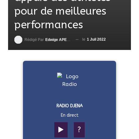
pour de meilleures
performances
le
1 Juil 2022
Rédigé Par
Edwige APEDO
RADIO DJENA
En direct
▶️
?