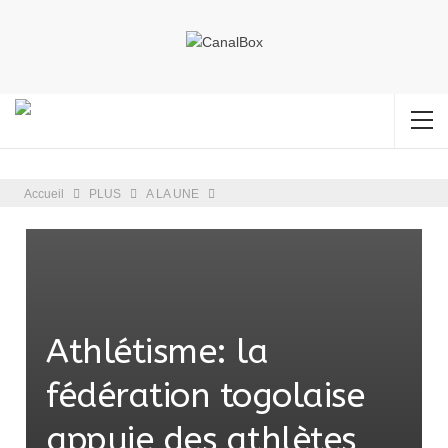
Accueil
PLUS
A LA UNE
Athlétisme: la
fédération togolaise
appuie des athlètes