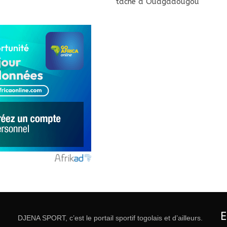
tâche à Ouagadougou
DJENA SPORT, c’est le portail sportif togolais et d’ailleurs.