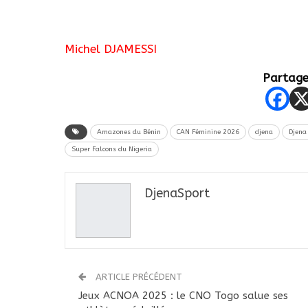
Michel DJAMESSI
Partager
Amazones du Bénin
CAN Féminine 2026
djena
Djena
Super Falcons du Nigeria
DjenaSport
ARTICLE PRÉCÉDENT
Jeux ACNOA 2025 : le CNO Togo salue ses