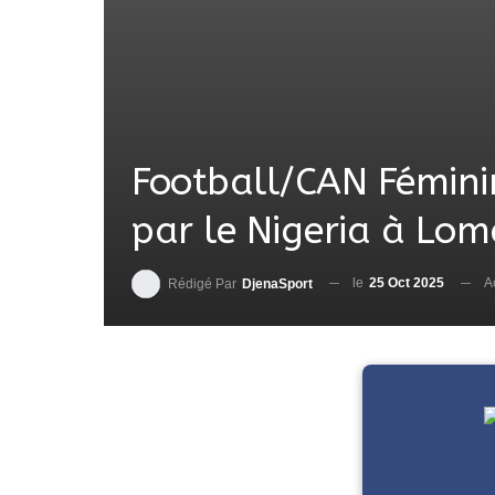
Football/CAN Féminin
par le Nigeria à Lom
le
25 Oct 2025
A
Rédigé Par
DjenaSport