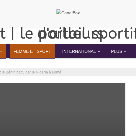
FEMME ET SPORT
INTERNATIONAL
PLUS
 le Bénin battu par le Nigeria à Lomé