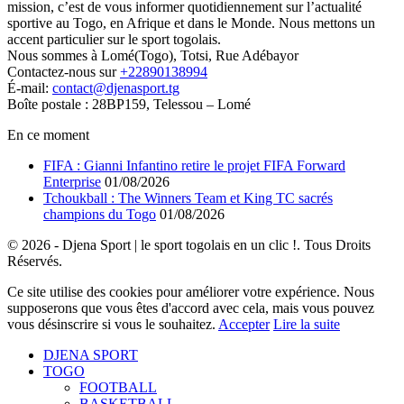
mission, c’est de vous informer quotidiennement sur l’actualité
sportive au Togo, en Afrique et dans le Monde. Nous mettons un
accent particulier sur le sport togolais.
Nous sommes à Lomé(Togo), Totsi, Rue Adébayor
Contactez-nous sur
+22890138994
É-mail:
contact@djenasport.tg
Boîte postale : 28BP159, Telessou – Lomé
En ce moment
FIFA : Gianni Infantino retire le projet FIFA Forward
Enterprise
01/08/2026
Tchoukball : The Winners Team et King TC sacrés
champions du Togo
01/08/2026
© 2026 - Djena Sport | le sport togolais en un clic !. Tous Droits
Réservés.
Ce site utilise des cookies pour améliorer votre expérience. Nous
supposerons que vous êtes d'accord avec cela, mais vous pouvez
vous désinscrire si vous le souhaitez.
Accepter
Lire la suite
DJENA SPORT
TOGO
FOOTBALL
BASKETBALL