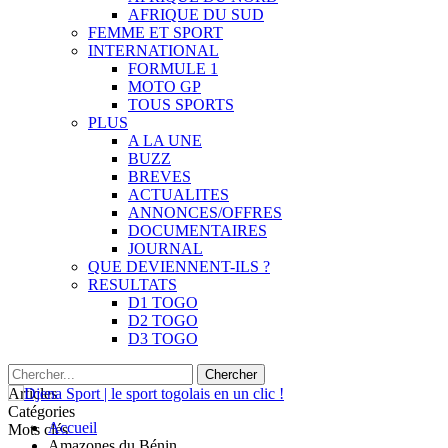
AFRIQUE DU SUD
FEMME ET SPORT
INTERNATIONAL
FORMULE 1
MOTO GP
TOUS SPORTS
PLUS
A LA UNE
BUZZ
BREVES
ACTUALITES
ANNONCES/OFFRES
DOCUMENTAIRES
JOURNAL
QUE DEVIENNENT-ILS ?
RESULTATS
D1 TOGO
D2 TOGO
D3 TOGO
Articles
Catégories
Accueil
Mots clés
Amazones du Bénin