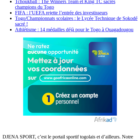
Tchoukball : The Winners Team et King TC sacrés
champions du Togo
FIFA : l’UEFA rejette l’entrée des investisseurs
Togo/Championnats scolaires : le Lycée Technique de Sokodé
sacré !
Athlétisme : 14 médailles déjà pour le Togo à Ouagadougou
DJENA SPORT, c’est le portail sportif togolais et d’ailleurs. Notre