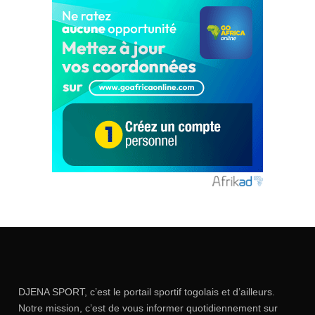
DJENA SPORT, c’est le portail sportif togolais et d’ailleurs.
Notre mission, c’est de vous informer quotidiennement sur