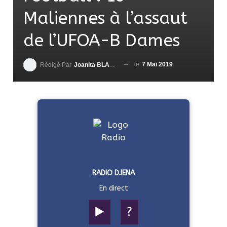
Maliennes à l’assaut
de l’UFOA-B Dames
le
7 Mai 2019
Rédigé Par
Joanita BLAVO-TSRI
RADIO DJENA
En direct
▶️
?