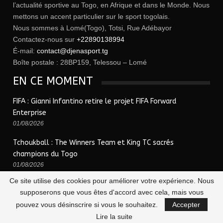
l’actualité sportive au Togo, en Afrique et dans le Monde. Nous
mettons un accent particulier sur le sport togolais.
Nous sommes à Lomé(Togo), Totsi, Rue Adébayor
Contactez-nous sur
+22890138994
É-mail:
contact@djenasport.tg
Boîte postale : 28BP159, Telessou – Lomé
EN CE MOMENT
FIFA : Gianni Infantino retire le projet FIFA Forward
Enterprise
01/08/2026
Tchoukball : The Winners Team et King TC sacrés
champions du Togo
01/08/2026
Ce site utilise des cookies pour améliorer votre expérience. Nous
supposerons que vous êtes d'accord avec cela, mais vous
© 2026 - Djena Sport | le sport togolais en un clic !. Tous Droits Réservés.
pouvez vous désinscrire si vous le souhaitez.
Accepter
Lire la suite