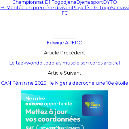
Championnat D1 Togo
djena
Djena sport
DYTO
FC
Montée en première division
Playoffs D2 Togo
Semassi
FC
Edwige APEDO
Article Précédent
Le taekwondo togolais muscle son corps arbitral
Article Suivant
CAN Féminine 2025 : le Nigeria décroche une 10e étoile