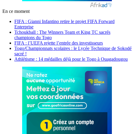
En ce moment
FIFA : Gianni Infantino retire le projet FIFA Forward
Enterprise
Tchoukball : The Winners Team et King TC sacrés
champions du Togo
FIFA : l’UEFA rejette l’entrée des investisseurs
Togo/Championnats scolaires : le Lycée Technique de Sokodé
sacré !
Athlétisme : 14 médailles déjà pour le Togo à Ouagadougou