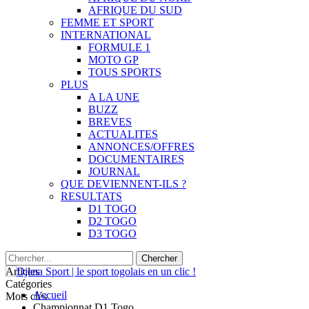
AFRIQUE DU SUD
FEMME ET SPORT
INTERNATIONAL
FORMULE 1
MOTO GP
TOUS SPORTS
PLUS
A LA UNE
BUZZ
BREVES
ACTUALITES
ANNONCES/OFFRES
DOCUMENTAIRES
JOURNAL
QUE DEVIENNENT-ILS ?
RESULTATS
D1 TOGO
D2 TOGO
D3 TOGO
Articles
Catégories
Accueil
Mots clés
Championnat D1 Togo