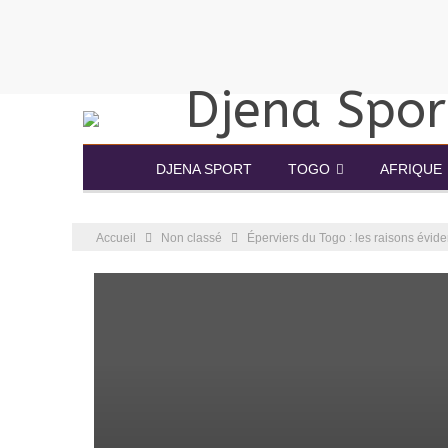
DJENA SPORT
TOGO
AFRIQUE
Accueil
Non classé
Éperviers du Togo : les raisons évid