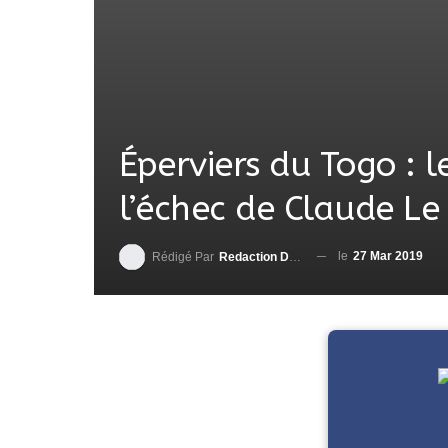
Éperviers du Togo : l
l’échec de Claude Le
le
27 Mar 2019
Rédigé Par
Redaction DjenaSport