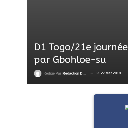
D1 Togo/21e journée
par Gbohloe-su
le
27 Mar 2019
Rédigé Par
Redaction DjenaSport