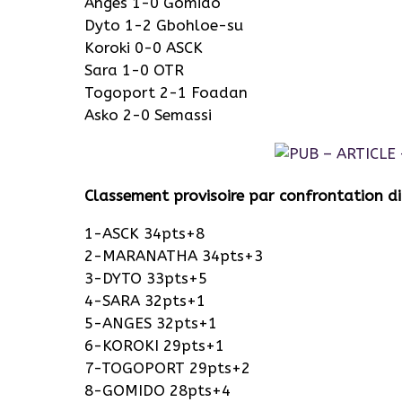
Anges 1-0 Gomido
Dyto 1-2 Gbohloe-su
Koroki 0-0 ASCK
Sara 1-0 OTR
Togoport 2-1 Foadan
Asko 2-0 Semassi
Classement provisoire par confrontation di
1-ASCK 34pts+8
2-MARANATHA 34pts+3
3-DYTO 33pts+5
4-SARA 32pts+1
5-ANGES 32pts+1
6-KOROKI 29pts+1
7-TOGOPORT 29pts+2
8-GOMIDO 28pts+4