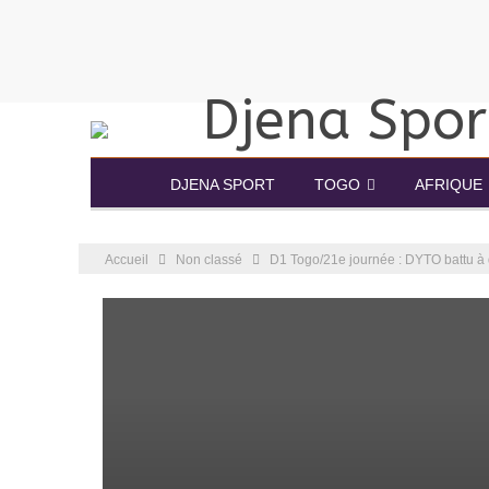
DJENA SPORT
TOGO
AFRIQUE
Accueil
Non classé
D1 Togo/21e journée : DYTO battu à