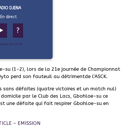
ADIO DJENA
En direct
▶️
?
eloppé par OTIYA
oe-su (1-2), lors de la 21e journée de Championnat
Dyto perd son fauteuil au détrimentde l’ASCK.
hs sans défaites (quatre victoires et un match nul)
 domicile par le Club des Lacs, Gbohloe-su ce
est une défaite qui fait respirer Gbohloe-su en