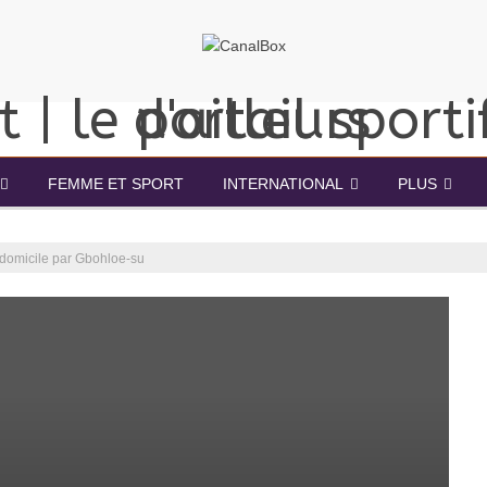
FEMME ET SPORT
INTERNATIONAL
PLUS
 domicile par Gbohloe-su