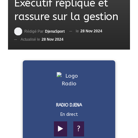
Exécutif réplique et
rassure sur la gestion
le
28 Nov 2024
Rédigé Par
DjenaSport
Actualisé le
28 Nov 2024
RADIO DJENA
En direct
▶️
?