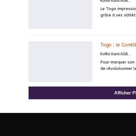
Koffivi Kami AGBETOU
Le Togo impression
grâce à ses athlè
Togo : le Comit
Koffivi Kami AGBETOU
Pour marquer son m
de révolutionner l
Afficher 