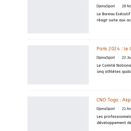
DjenaSport
28 N
Le Bureau Exécuti
réagir suite aux a
Paris 2024 : le
DjenaSport
22 Ju
Le Comité Nationa
cinq athlètes qual
CNO Togo : Akp
DjenaSport
21 Av
Les professionnels
développement des