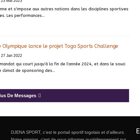
23 Mai 2023
ne et s'impose aux autres nations dans les disciplines sportives
tes. Les performances
…
é Olympique lance le projet Togo Sports Challenge
27 Jan 2022
andat qui court jusqu'à la fin de l'année 2024, et dans le souci
e climat de sponsoring des
…
Plus De Messages
DJENA SPORT, c’est le portail sportif togolais et d’ailleurs.
Notre mission, c’est de vous informer quotidiennement sur