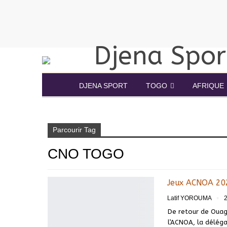
DJENA SPORT
TOGO
AFRIQUE
Accueil
CNO TOGO
Parcourir Tag
CNO TOGO
Jeux ACNOA 202
Latif YOROUMA
2
De retour de Ouag
l’ACNOA, la déléga