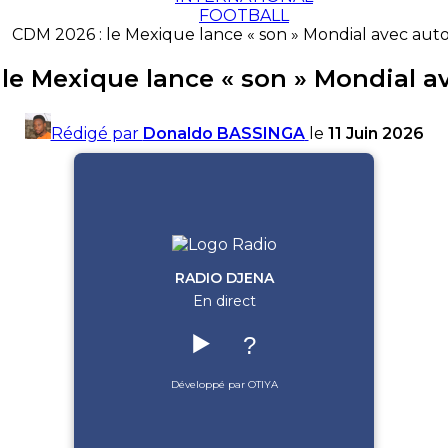
FOOTBALL
CDM 2026 : le Mexique lance « son » Mondial avec auto
le Mexique lance « son » Mondial a
Rédigé par
Donaldo BASSINGA
le
11 Juin 2026
RADIO DJENA
En direct
▶️
?
Développé par OTIYA