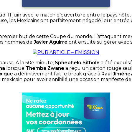
i 11 juin avec le match d’ouverture entre le pays hôte,
se, les Mexicains ont parfaitement négocié leur entrée en
t premier but de cette Coupe du monde. L’attaquant mexic
 les hommes de
Javier Aguirre
ont ensuite su gérer avec s
pause. À la 50e minute,
Sphephelo Sithole
a été expulsé,
na
lorsque
Themba Zwane
a reçu un carton rouge seul
xique
a définitivement fait le break grâce à
Raúl Jiméne
mexicain pour avoir annihilé une occasion manifeste de 