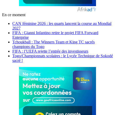
En ce moment
CAN féminine 2026 : les quarts lancent la course au Mondial
2027
FIFA : Gianni Infantino retire le projet FIFA Forward
Enterprise
Tchoukball : The Winners Team et King TC sacrés
champions du Togo
FIFA : l’UEFA rejette l’entrée des investisseurs
Togo/Championnats scolaires : le Lycée Technique de Sokodé
sacré !