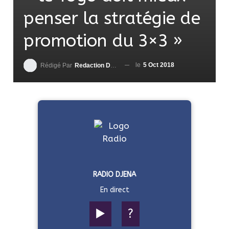
penser la stratégie de
promotion du 3×3 »
le
5 Oct 2018
Rédigé Par
Redaction DjenaSport
RADIO DJENA
En direct
▶️
?