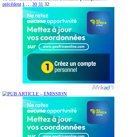
précédent
1
…
30
31
32