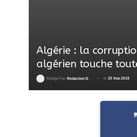
Algérie : la corrupti
algérien touche toute
le
25 Sep 2018
Rédigé Par
Redaction DjenaSport