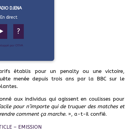
ADIO DJENA
En direct
▶️
?
eloppé par OTIYA
arifs établis pour un penalty ou une victoire,
quête menée depuis trois ans par la BBC sur le
blantes.
nné aux individus qui agissent en coulisses pour
acile pour n’importe qui de truquer des matches et
omprendre comment ça marche.
», a-t-il confié.