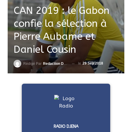
CAN 2019 : le Gabon
confie la sélection à
Pierre Aubame et
Daniel Cousin
le
29 Sep 2018
Rédigé Par
Redaction DjenaSport
RADIO DJENA