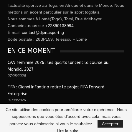
l’actualité sportive au Togo, en Afrique et dans le Monde. Nous
mettons un accent particulier sur le sport togolais.
Nous sommes à Lomé(Togo), Totsi, Rue Adébayor
Contactez-nous sur
+22890138994
É-mail:
contact@djenasport.tg
Boîte postale : 28BP159, Telessou – Lomé
EN CE MOMENT
CAN féminine 2026 : les quarts lancent la course au
Mondial 2027
07/08/2026
FIFA : Gianni Infantino retire le projet FIFA Forward
Enterprise
01/08/2026
Ce site utilise des cookies pour améliorer votre expérience. Nous
supposerons que vous êtes d'accord avec cela, mais vous
© 2026 - Djena Sport | le sport togolais en un clic !. Tous Droits Réservés.
pouvez vous désinscrire si vous le souhaitez.
Accepter
Lire la suite