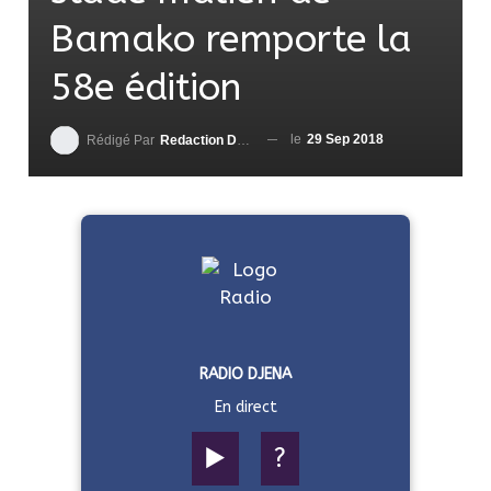
Bamako remporte la
58e édition
le
29 Sep 2018
Rédigé Par
Redaction DjenaSport
RADIO DJENA
En direct
▶️
?