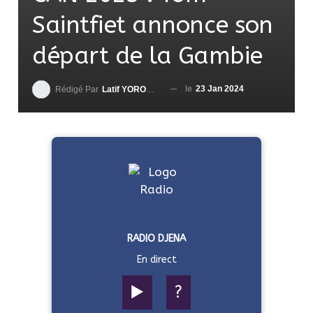
Saintfiet annonce son
départ de la Gambie
le
23 Jan 2024
Rédigé Par
Latif YOROUMA
RADIO DJENA
En direct
▶️
?