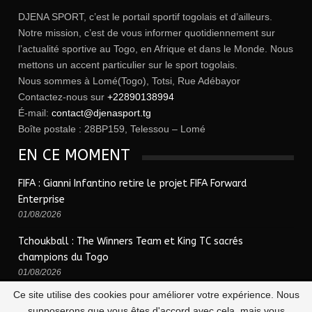
DJENA SPORT, c’est le portail sportif togolais et d’ailleurs.
Notre mission, c’est de vous informer quotidiennement sur
l’actualité sportive au Togo, en Afrique et dans le Monde. Nous
mettons un accent particulier sur le sport togolais.
Nous sommes à Lomé(Togo), Totsi, Rue Adébayor
Contactez-nous sur
+22890138994
É-mail:
contact@djenasport.tg
Boîte postale : 28BP159, Telessou – Lomé
EN CE MOMENT
FIFA : Gianni Infantino retire le projet FIFA Forward
Enterprise
01/08/2026
Tchoukball : The Winners Team et King TC sacrés
champions du Togo
01/08/2026
Ce site utilise des cookies pour améliorer votre expérience. Nous
supposerons que vous êtes d'accord avec cela, mais vous