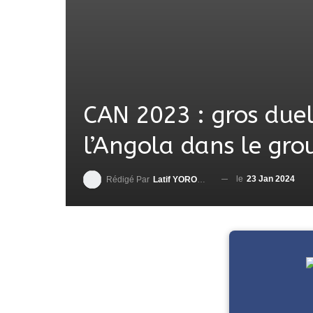
CAN 2023 : gros duel
l’Angola dans le gro
le
23 Jan 2024
Rédigé Par
Latif YOROUMA