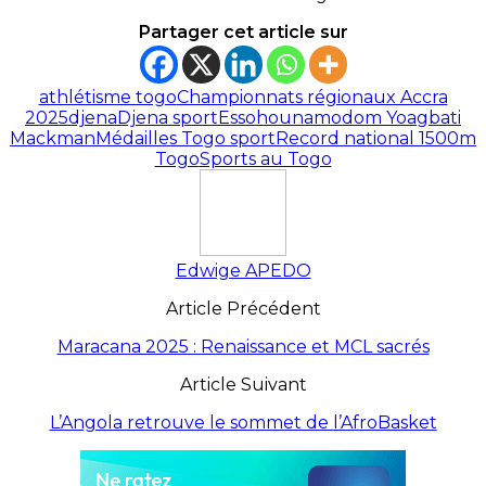
Partager cet article sur
athlétisme togo
Championnats régionaux Accra
2025
djena
Djena sport
Essohounamodom Yoagbati
Mackman
Médailles Togo sport
Record national 1500m
Togo
Sports au Togo
Edwige APEDO
Article Précédent
Maracana 2025 : Renaissance et MCL sacrés
Article Suivant
L’Angola retrouve le sommet de l’AfroBasket