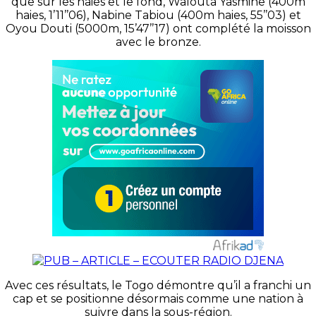
que sur les haies et le fond, Walouta Yasmine (400m
haies, 1’11’’06), Nabine Tabiou (400m haies, 55’’03) et
Oyou Douti (5000m, 15’47’’17) ont complété la moisson
avec le bronze.
Avec ces résultats, le Togo démontre qu’il a franchi un
cap et se positionne désormais comme une nation à
suivre dans la sous-région.