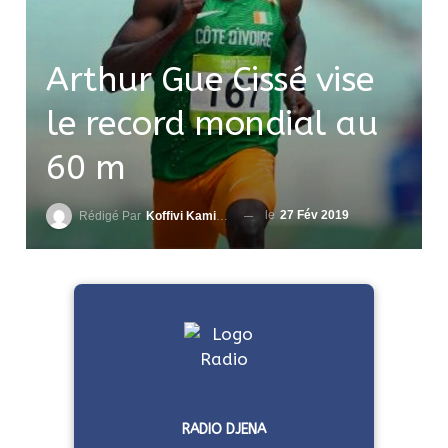
Arthur Gue Cissé vise
le record mondial au
60 m
le
27 Fév 2019
Rédigé Par
Koffivi Kami AGBETOU
RADIO DJENA