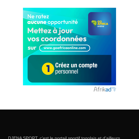
DJENA SPORT, c’est le portail sportif togolais et d’ailleurs.