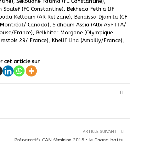
tine), Sekouane Fatima (FC Constantine),
Soulef (FC Constantine), Bekheda Fethia (JF
Aouda Keltoum (AR Relizane), Benaissa Djamila (CF
a Montréal/ Canada), Sidhoum Assia (Albi ASPTTA/
ouse/France), Belkhiter Morgane (Olympique
estois 29/ France), Khelif Lina (Ambilly/France),
 cet article sur
ARTICLE SUIVANT
Préparatifs CAN féminine 2018 : le Ghana battu