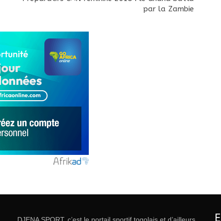
par la Zambie
DJENA SPORT, c’est le portail sportif togolais et d’ailleurs.