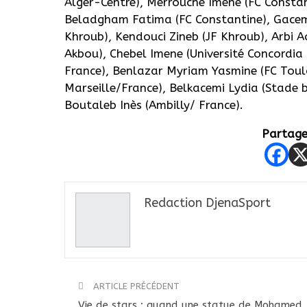
Alger-Centre), Merrouche Imene (FC Constan
Beladgham Fatima (FC Constantine), Gacem 
Khroub), Kendouci Zineb (JF Khroub), Arbi 
Akbou), Chebel Imene (Université Concordi
France), Benlazar Myriam Yasmine (FC Toul
Marseille/France), Belkacemi Lydia (Stade br
Boutaleb Inès (Ambilly/ France).
Partager
Redaction DjenaSport
ARTICLE PRÉCÉDENT
Vie de stars : quand une statue de Mohamed