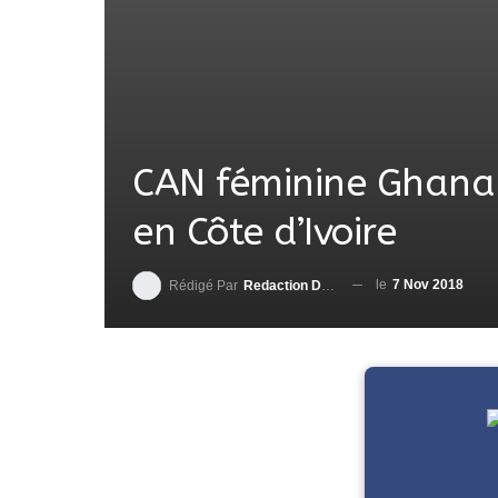
CAN féminine Ghana 2
en Côte d’Ivoire
le
7 Nov 2018
Rédigé Par
Redaction DjenaSport