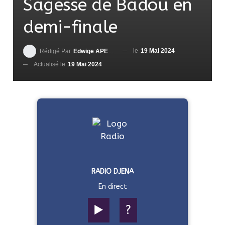
Sagesse de Badou en
demi-finale
le
19 Mai 2024
Rédigé Par
Edwige APEDO
Actualisé le
19 Mai 2024
RADIO DJENA
En direct
▶️
?