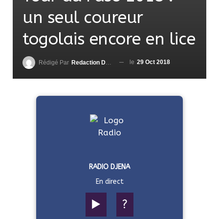
un seul coureur
togolais encore en lice
le
29 Oct 2018
Rédigé Par
Redaction DjenaSport
RADIO DJENA
En direct
▶️
?