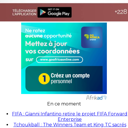
En ce moment
FIFA : Gianni Infantino retire le projet FIFA Forward
Enterprise
Tchoukball : The Winners Team et King TC sacrés