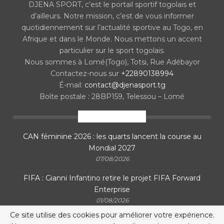
DJENA SPORT, c’est le portail sportif togolais et
d’ailleurs. Notre mission, c’est de vous informer
quotidiennement sur l’actualité sportive au Togo, en
Afrique et dans le Monde. Nous mettons un accent
particulier sur le sport togolais.
Nous sommes à Lomé(Togo), Totsi, Rue Adébayor
Contactez-nous sur
+22890138994
É-mail:
contact@djenasport.tg
Boîte postale : 28BP159, Telessou – Lomé
En ce moment
CAN féminine 2026 : les quarts lancent la course au
Mondial 2027
07/08/2026
FIFA : Gianni Infantino retire le projet FIFA Forward
Enterprise
01/08/2026
Ce site utilise des cookies pour améliorer votre expérience.