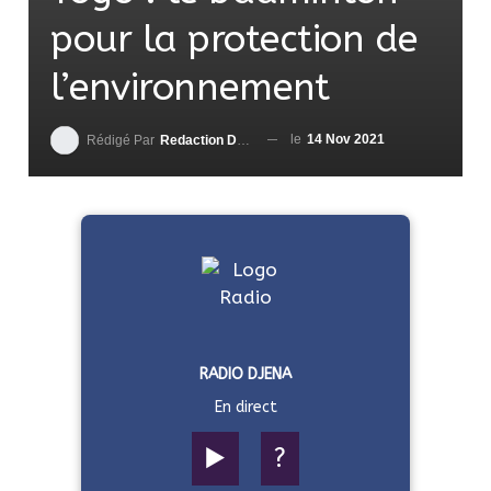
pour la protection de
l’environnement
le
14 Nov 2021
Rédigé Par
Redaction DjenaSport
RADIO DJENA
En direct
▶️
?