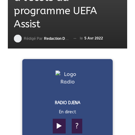
programme UEFA
Assist
le
5 Avr 2022
Rédigé Par
Redaction DjenaSport
RADIO DJENA
En direct
▶️
?