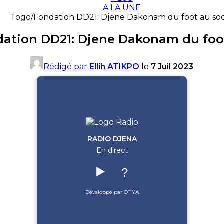
A LA UNE
Togo/Fondation DD21: Djene Dakonam du foot au soc
ation DD21: Djene Dakonam du foot
Rédigé par
Ellih ATIKPO
le
7 Juil 2023
RADIO DJENA
En direct
▶️
?
Développé par OTIYA