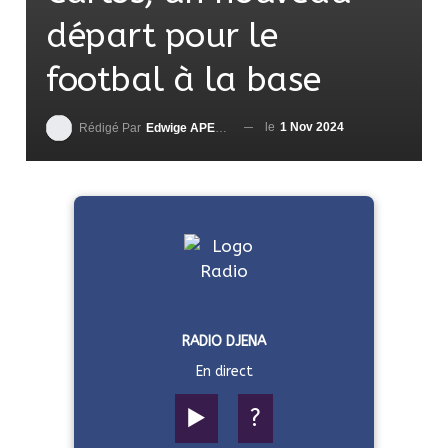
départ pour le
footbal à la base
le
1 Nov 2024
Rédigé Par
Edwige APEDO
RADIO DJENA
En direct
▶️
?