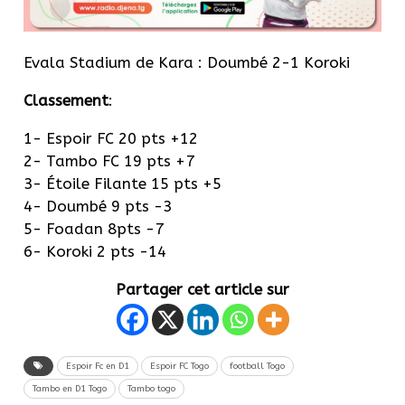
Evala Stadium de Kara : Doumbé 2-1 Koroki
Classement
:
1- Espoir FC 20 pts +12
2- Tambo FC 19 pts +7
3- Étoile Filante 15 pts +5
4- Doumbé 9 pts -3
5- Foadan 8pts -7
6- Koroki 2 pts -14
Partager cet article sur
Espoir Fc en D1
Espoir FC Togo
football Togo
Tambo en D1 Togo
Tambo togo