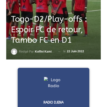
Togo-D2/Play-offs :
Espoir FC de retour,
Tambo FC en D1
le
22 Juin 2022
Rédigé Par
Koffivi Kami AGBETOU
RADIO DJENA