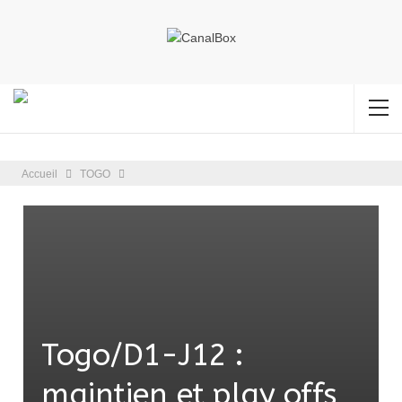
Accueil
TOGO
Togo/D1-J12 :
maintien et play offs