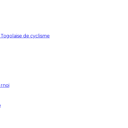
 Togolaise de cyclisme
urnoi
o