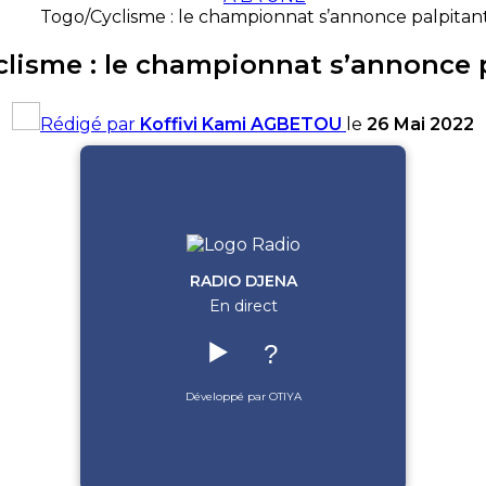
Togo/Cyclisme : le championnat s’annonce palpitan
lisme : le championnat s’annonce 
Rédigé par
Koffivi Kami AGBETOU
le
26 Mai 2022
RADIO DJENA
En direct
▶️
?
Développé par OTIYA