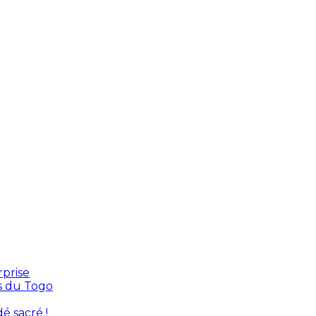
rprise
s du Togo
é sacré !