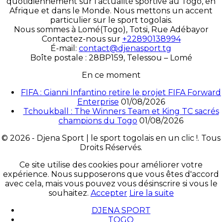
quotidiennement sur l’actualité sportive au Togo, en
Afrique et dans le Monde. Nous mettons un accent
particulier sur le sport togolais.
Nous sommes à Lomé(Togo), Totsi, Rue Adébayor
Contactez-nous sur
+22890138994
É-mail:
contact@djenasport.tg
Boîte postale : 28BP159, Telessou – Lomé
En ce moment
FIFA : Gianni Infantino retire le projet FIFA Forward
Enterprise
01/08/2026
Tchoukball : The Winners Team et King TC sacrés
champions du Togo
01/08/2026
© 2026 - Djena Sport | le sport togolais en un clic !. Tous
Droits Réservés.
Ce site utilise des cookies pour améliorer votre
expérience. Nous supposerons que vous êtes d'accord
avec cela, mais vous pouvez vous désinscrire si vous le
souhaitez.
Accepter
Lire la suite
DJENA SPORT
TOGO