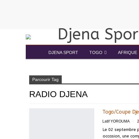
DJENA SPORT
TOGO
AFRIQUE
Accueil
Radio Djena
Parcourir Tag
RADIO DJENA
Togo/Coupe Djen
Latif YOROUMA
2
Le 02 septembre pr
occasion, une co