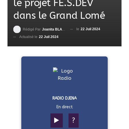
le projet FE.S.DEV
dans le Grand Lomé
le
22 Juil 2024
Rédigé Par
Joanita BLAVO-TSRI
Actualisé le
22 Juil 2024
RADIO DJENA
En direct
▶️
?