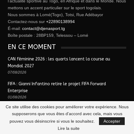
l’actualité sportive au Togo, en Afrique et dans le Monde. Nous
mettons un accent particulier sur le sport togolais.
Nous sommes à Lomé(Togo), Totsi, Rue Adébayor
Contactez-nous sur
+22890138994
É-mail:
contact@djenasport.tg
Boîte postale : 28BP159, Telessou – Lomé
EN CE MOMENT
CAN féminine 2026 : les quarts lancent la course au
Mondial 2027
07/08/2026
FIFA : Gianni Infantino retire le projet FIFA Forward
Enterprise
01/08/2026
Ce site utilise des cookies pour améliorer votre expérience. Nous
supposerons que vous êtes d'accord avec cela, mais vous
© 2026 - Djena Sport | le sport togolais en un clic !. Tous Droits Réservés.
pouvez vous désinscrire si vous le souhaitez.
Accepter
Lire la suite