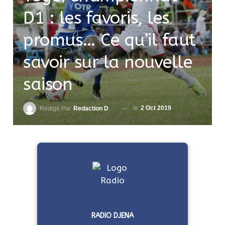
D1 : les favoris, les
promus… Ce qu’il faut
savoir sur la nouvelle
saison
le
2 Oct 2019
Rédigé Par
Redaction DjenaSport
RADIO DJENA