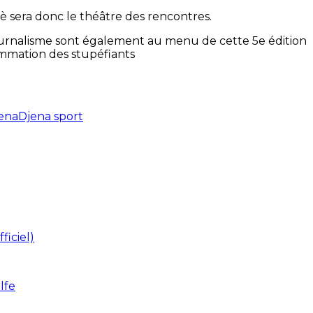
 sera donc le théâtre des rencontres.
 journalisme sont également au menu de cette 5e édition
sommation des stupéfiants
ena
Djena sport
ficiel)
lfe