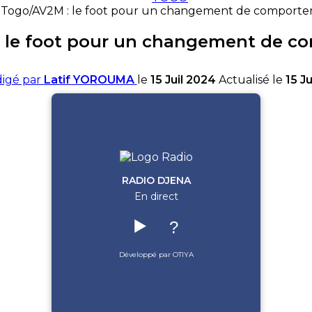
Togo/AV2M : le foot pour un changement de comport
 le foot pour un changement de 
igé par
Latif YOROUMA
le
15 Juil 2024
Actualisé le
15 J
RADIO DJENA
En direct
▶️
?
Développé par OTIYA