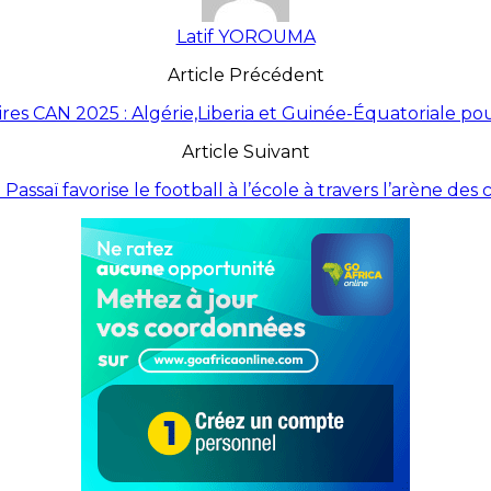
Latif YOROUMA
Article Précédent
ires CAN 2025 : Algérie,Liberia et Guinée-Équatoriale po
Article Suivant
 Passaï favorise le football à l’école à travers l’arène de