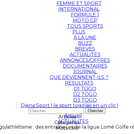
FEMME ET SPORT
INTERNATIONAL
FORMULE 1
MOTO GP
TOUS SPORTS
PLUS
A LA UNE
BUZZ
BREVES
ACTUALITES
ANNONCES/OFFRES
DOCUMENTAIRES
JOURNAL
QUE DEVIENNENT-ILS ?
RESULTATS
D1 TOGO
D2 TOGO
D3 TOGO
Accueil
Articles
ACTUALITES
Catégories
go/athlétisme : des entraîneurs de la ligue Lomé Golfe r
Mots clés