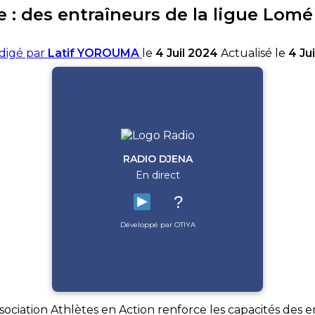
 : des entraîneurs de la ligue Lomé
digé par
Latif YOROUMA
le
4 Juil 2024
Actualisé le
4 Ju
RADIO DJENA
En direct
?
Développé par OTIYA
ssociation Athlètes en Action renforce les capacités des 