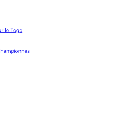
ur le Togo
s championnes